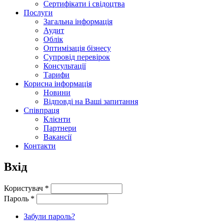
Сертифікати і свідоцтва
Послуги
Загальна інформація
Аудит
Облік
Оптимізація бізнесу
Супровід перевірок
Консультації
Тарифи
Корисна інформація
Новини
Відповді на Ваші запитання
Співпраця
Клієнти
Партнери
Вакансії
Контакти
Вхід
Користувач
*
Пароль
*
Забули пароль?