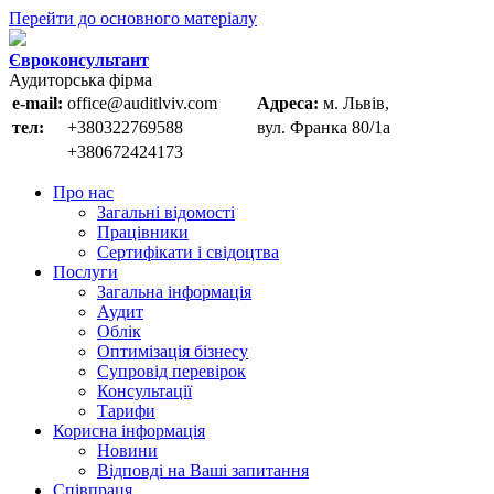
Перейти до основного матеріалу
Євроконсультант
Аудиторська фірма
e-mail:
office@auditlviv.com
Адреса:
м. Львів,
тел:
+380322769588
вул. Франка 80/1а
+380672424173
Про нас
Загальні відомості
Працівники
Сертифікати і свідоцтва
Послуги
Загальна інформація
Аудит
Облік
Оптимізація бізнесу
Супровід перевірок
Консультації
Тарифи
Корисна інформація
Новини
Відповді на Ваші запитання
Співпраця