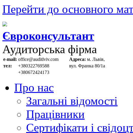
Перейти до основного мат
Євроконсультант
Аудиторська фірма
e-mail:
office@auditlviv.com
Адреса:
м. Львів,
тел:
+380322769588
вул. Франка 80/1а
+380672424173
Про нас
Загальні відомості
Працівники
Сертифікати і свідоц