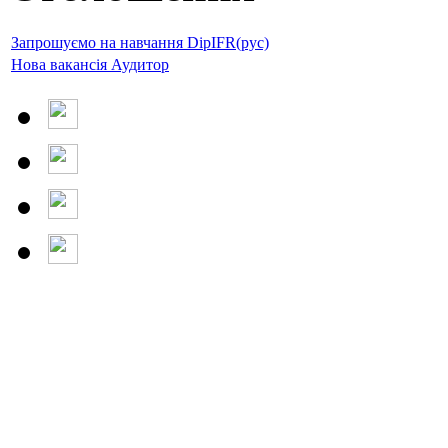
Запрошуємо на навчання DipIFR(рус)
Нова вакансія Аудитор