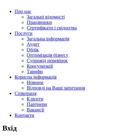
Про нас
Загальні відомості
Працівники
Сертифікати і свідоцтва
Послуги
Загальна інформація
Аудит
Облік
Оптимізація бізнесу
Супровід перевірок
Консультації
Тарифи
Корисна інформація
Новини
Відповді на Ваші запитання
Співпраця
Клієнти
Партнери
Вакансії
Контакти
Вхід