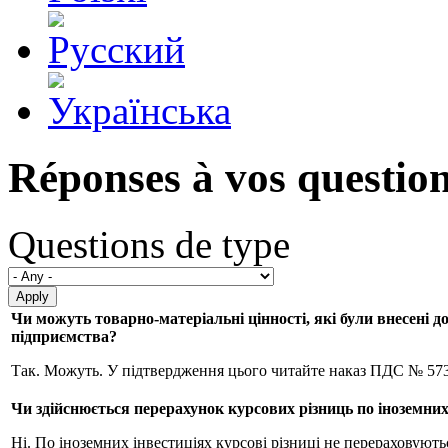
Réponses à vos questio
Questions de type
Чи можуть товарно-матеріальні цінності, які були внесені д
підприємства?
Так. Можуть. У підтвердження цього читайте наказ ПДС № 573 
Чи здійснюється перерахунок курсових різниць по іноземних
Ні. По іноземних інвестиціях курсові різниці не перераховують