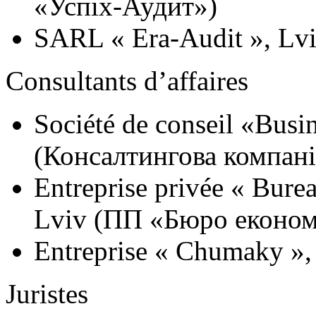
«Успіх-Аудит»)
SARL « Era-Audit », Lv
Consultants d’affaires
Société de conseil «Busi
(Консалтингова компані
Entreprise privée « Bure
Lviv (ПП «Бюро економ
Entreprise « Chumaky »,
Juristes