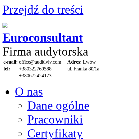
Przejdź do treści
Euroconsultant
Firma audytorska
e-mail:
office@auditlviv.com
Adres:
Lwów
tel:
+380322769588
ul. Frankа 80/1a
+380672424173
O nas
Dane ogólne
Pracowniki
Certyfikaty