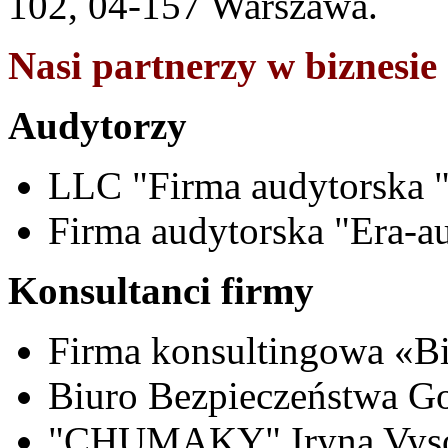
102, 04-157 Warszawa.
Nasi partnerzy w biznesie 
Audytorzy
LLC "Firma
audytorska
Firma
audytorska ​
"
Era-a
Konsultanci firmy
Firma
konsultingowa
«
B
Biuro Bezpieczeństwa G
"СHUMAKY" Iryna Vysoc