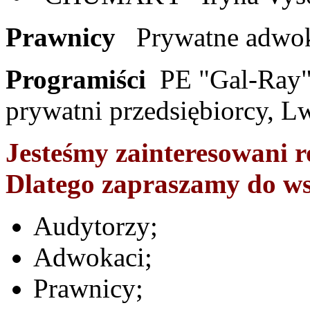
Prawnicy
Prywatne
adwo
Programiści
PE "Gal-Ray"
prywatni
przedsiębiorcy
,
L
Jesteśmy
zainteresowani
r
Dlatego
zapraszamy
do
ws
Audytorzy
;
Adwokaci
;
Prawnicy
;