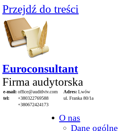
Przejdź do treści
Euroconsultant
Firma audytorska
e-mail:
office@auditlviv.com
Adres:
Lwów
tel:
+380322769588
ul. Frankа 80/1a
+380672424173
O nas
Dane ogólne