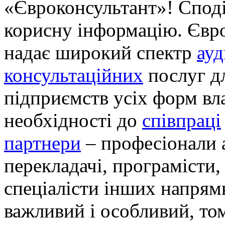
«Євроконсультант»! Спод
корисну інформацію. Євро
надає широкий спектр
ау
консультаційних
послуг дл
підприємств усіх форм вла
необхідності до
співпраці
партнери
– професіонали а
перекладачі, програмісти,
спеціалісти інших напрям
важливий і особливий, то