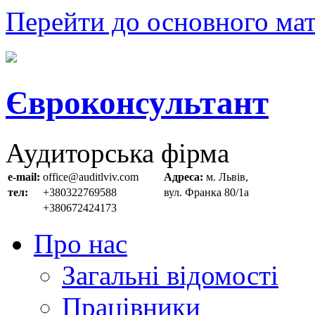
Перейти до основного мат
Євроконсультант
Аудиторська фірма
e-mail:
office@auditlviv.com
Адреса:
м. Львів,
тел:
+380322769588
вул. Франка 80/1а
+380672424173
Про нас
Загальні відомості
Працівники