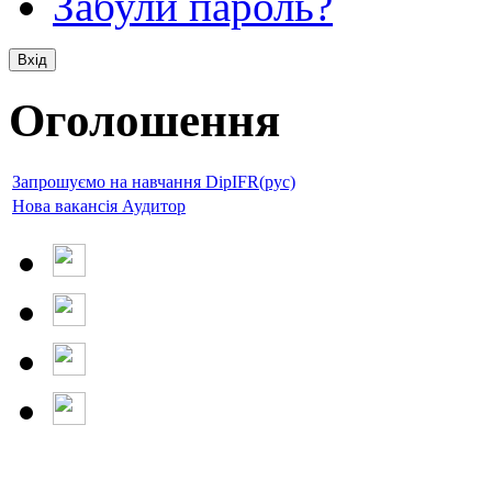
Забули пароль?
Оголошення
Запрошуємо на навчання DipIFR(рус)
Нова вакансія Аудитор